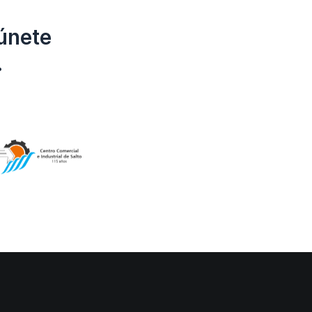
únete
.